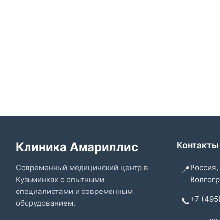
Клиника Амариллис
Контакты
Современный медицинский центр в
Россия,
📍
Кузьминках с опытными
Волгогра
специалистами и современным
+7 (495
📞
оборудованием.